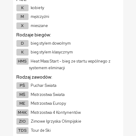
K
kobiety
M
mężczyźni
X
mieszane
Rodzaje biegów:
D
bieg stylem dowolnym
K
bieg stylem klasycznym
HMS
Heat Mass Start - bieg ze startu wspólnego z
systemem eliminacji
Rodzaj zawodów:
PŚ
Puchar Świata
MŚ
Mistrzostwa Świata
ME
Mistrzostwa Europy
M4K
Mistrzostwa 4 Kontynentów
ZIO
Zimowe Igrzyska Olimpijskie
TDS
Tour de Ski