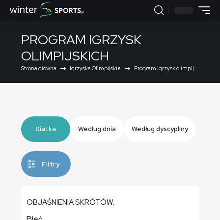
PROGRAM IGRZYSK
OLIMPIJSKICH
Strona główna
Igrzyska Olimpijskie
Program igrzysk olimpijskich
Siatka
Według dnia
Według dyscypliny
Filtry
OBJAŚNIENIA SKRÓTÓW:
Płeć: