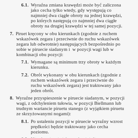
Wyraźna zmiana krawędzi może być zaliczona
jako cecha tylko wtedy, gdy występują co
najmniej dwa ciągłe obroty na jednej krawędzi,
po których następują co najmniej dwa ciągłe
obroty na drugiej krawędzi w tej samej pozycji.
Piruet kręcony w obu kierunkach (zgodnie z ruchem
wskazówek zegara i przeciwnie do ruchu wskazówek
zegara lub odwrotnie) następujących bezpośrednio po
sobie w piruecie siadanym i w pozycji wagi lub w
kombinacji obu pozycji:
Wymagane są minimum trzy obroty w każdym
kierunku.
Obrót wykonany w obu kierunkach (zgodnie z
ruchem wskazówek zegara i przeciwnie do
ruchu wskazówek zegara) jest traktowany jako
jeden obrót.
Wyraźne przyspieszenie w piruecie siadanym, w pozycji
wagi, z odchyleniem tułowia, w pozycji Biellmann lub
trudnym wariancie piruetu stanego (z wyjątkiem piruetu
ze skrzyżowanymi nogami):
Po ustaleniu pozycji w piruecie wyraźny wzrost
prędkości będzie traktowany jako cecha
poziomu.