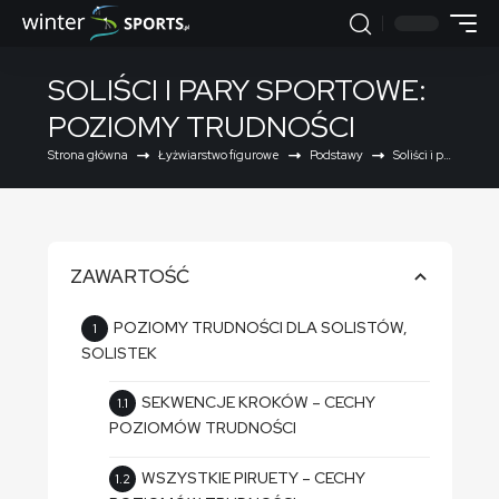
SOLIŚCI I PARY SPORTOWE:
POZIOMY TRUDNOŚCI
Strona główna
Łyżwiarstwo figurowe
Podstawy
Soliści i pary sportowe: poziomy trudności
ZAWARTOŚĆ
POZIOMY TRUDNOŚCI DLA SOLISTÓW,
SOLISTEK
SEKWENCJE KROKÓW – CECHY
POZIOMÓW TRUDNOŚCI
WSZYSTKIE PIRUETY – CECHY