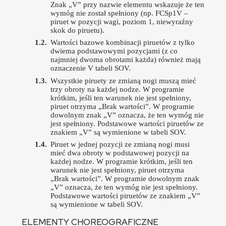
Znak „V” przy nazwie elementu wskazuje że ten
wymóg nie został spełniony (np. FCSp1V –
piruet w pozycji wagi, poziom 1, niewyraźny
skok do piruetu).
Wartości bazowe kombinacji piruetów z tylko
dwiema podstawowymi pozycjami (z co
najmniej dwoma obrotami każda) również mają
oznaczenie V tabeli SOV.
Wszystkie piruety ze zmianą nogi muszą mieć
trzy obroty na każdej nodze. W programie
krótkim, jeśli ten warunek nie jest spełniony,
piruet otrzyma „Brak wartości”. W programie
dowolnym znak „V” oznacza, że ten wymóg nie
jest spełniony. Podstawowe wartości piruetów ze
znakiem „V” są wymienione w tabeli SOV.
Piruet w jednej pozycji ze zmianą nogi musi
mieć dwa obroty w podstawowej pozycji na
każdej nodze. W programie krótkim, jeśli ten
warunek nie jest spełniony, piruet otrzyma
„Brak wartości”. W programie dowolnym znak
„V” oznacza, że ten wymóg nie jest spełniony.
Podstawowe wartości piruetów ze znakiem „V”
są wymienione w tabeli SOV.
ELEMENTY CHOREOGRAFICZNE