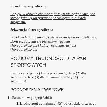
Piruet choreograficzny
Pozycje w obrocie choreograficznym nie będą brane pod
uwagę jako wykorzystane w pozostałych piruetach
programu.
Sekwencja choreograficzna
Panel Techniczny identyfikuje sekwencję choreograficzną,
która rozpoczyna się pierwszym ruchem
choreograficznym i kończy ostatnim ruchem
choreograficznym
POZIOMY TRUDNOŚCI DLA PAR
SPORTOWYCH
Liczba cech: jedna (1) dla poziomu 1, dwie (2) dla
poziomu 2, trzy (3) dla poziomu 3, cztery (4) dla
poziomu 4
PODNOSZENIA TWISTOWE
Partnerka w pozycji żabki:
obie nogi co najmniej 45° od osi ciała oraz nogi