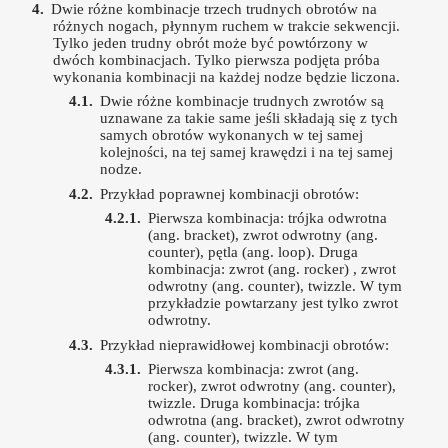
Dwie różne kombinacje trzech trudnych obrotów na
różnych nogach, płynnym ruchem w trakcie sekwencji.
Tylko jeden trudny obrót może być powtórzony w
dwóch kombinacjach. Tylko pierwsza podjęta próba
wykonania kombinacji na każdej nodze będzie liczona.
Dwie różne kombinacje trudnych zwrotów są
uznawane za takie same jeśli składają się z tych
samych obrotów wykonanych w tej samej
kolejności, na tej samej krawędzi i na tej samej
nodze.
Przykład poprawnej kombinacji obrotów:
Pierwsza kombinacja: trójka odwrotna
(ang. bracket), zwrot odwrotny (ang.
counter), pętla (ang. loop). Druga
kombinacja: zwrot (ang. rocker) , zwrot
odwrotny (ang. counter), twizzle. W tym
przykładzie powtarzany jest tylko zwrot
odwrotny.
Przykład nieprawidłowej kombinacji obrotów:
Pierwsza kombinacja: zwrot (ang.
rocker), zwrot odwrotny (ang. counter),
twizzle. Druga kombinacja: trójka
odwrotna (ang. bracket), zwrot odwrotny
(ang. counter), twizzle. W tym