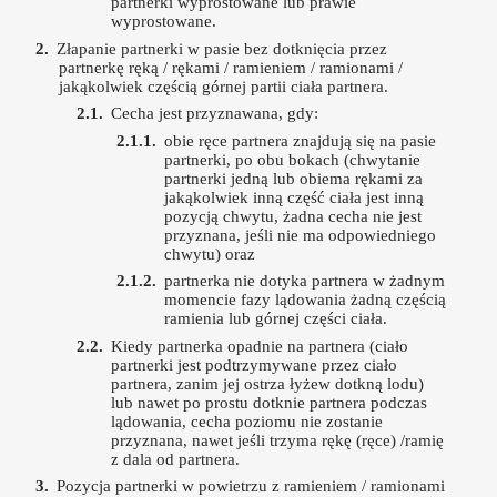
partnerki wyprostowane lub prawie
wyprostowane.
Złapanie partnerki w pasie bez dotknięcia przez
partnerkę ręką / rękami / ramieniem / ramionami /
jakąkolwiek częścią górnej partii ciała partnera.
Cecha jest przyznawana, gdy:
obie ręce partnera znajdują się na pasie
partnerki, po obu bokach (chwytanie
partnerki jedną lub obiema rękami za
jakąkolwiek inną część ciała jest inną
pozycją chwytu, żadna cecha nie jest
przyznana, jeśli nie ma odpowiedniego
chwytu) oraz
partnerka nie dotyka partnera w żadnym
momencie fazy lądowania żadną częścią
ramienia lub górnej części ciała.
Kiedy partnerka opadnie na partnera (ciało
partnerki jest podtrzymywane przez ciało
partnera, zanim jej ostrza łyżew dotkną lodu)
lub nawet po prostu dotknie partnera podczas
lądowania, cecha poziomu nie zostanie
przyznana, nawet jeśli trzyma rękę (ręce) /ramię
z dala od partnera.
Pozycja partnerki w powietrzu z ramieniem / ramionami