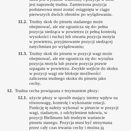
jest naprawdę trudna. Zamierzona pozycja
podstawowa musi zostać osiągnięta w ciągu
pierwszych dwóch obrotów po wylądowaniu.
Trudny skok do piruetu siadanego może
obejmować, ale nie ogranicza się do: pełna
pozycja siedząca w powietrzu (z pełną kontrolą
wysokości i ruchu) lub otwarta pozycja motyla
w powietrzu, przyjmowanie pozycji siedzącej
natychmiast po wylądowaniu;
Trudny skok do piruetu w pozycji wagi może
obejmować, ale nie ogranicza się do: wyraźna
pozycja motyla lub prawie pozycja prawie
szpagatu w powietrzu. Zwykłe wejście do skoku
w pozycji wagi nie blokuje możliwości
zaliczenia trudnego skoku do piruetu jako
cechy.
Trudna cecha powiązana z trzymaniem płozy:
użycie płozy w sposób mający istotny wpływ na
równowagę, kontrolę i wykonanie rotacji.
Funkcję tę należy wykonać w piruecie w pozycji
wagi, siadanym, z odchyleniem tułowia, w
pozycji Biellmann lub trudnym wariancie
piruetu stanego. Pozycja musi być utrzymana
przez cały czas trwania cechy i można ją