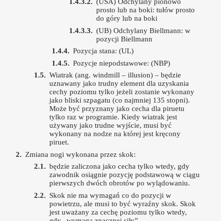
(USA) Odchylany pionowo
prosto lub na boki: tułów prosto
do góry lub na boki
(UB) Odchylany Biellmann: w
pozycji Biellmann
Pozycja stana: (UL)
Pozycje niepodstawowe: (NBP)
Wiatrak (ang. windmill – illusion) – będzie
uznawany jako trudny element dla uzyskania
cechy poziomu tylko jeżeli zostanie wykonany
jako bliski szpagatu (co najmniej 135 stopni).
Może być przyznany jako cecha dla piruetu
tylko raz w programie. Kiedy wiatrak jest
używany jako trudne wyjście, musi być
wykonany na nodze na której jest kręcony
piruet.
Zmiana nogi wykonana przez skok:
będzie zaliczona jako cecha tylko wtedy, gdy
zawodnik osiągnie pozycję podstawową w ciągu
pierwszych dwóch obrotów po wylądowaniu.
Skok nie ma wymagań co do pozycji w
powietrzu, ale musi to być wyraźny skok. Skok
jest uważany za cechę poziomu tylko wtedy,
gdy „wymaga znacznej siły”.