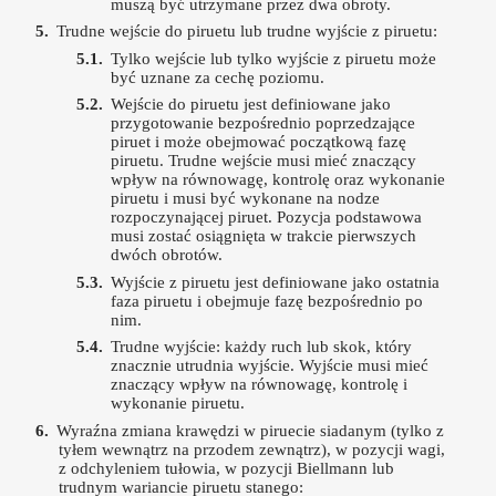
muszą być utrzymane przez dwa obroty.
Trudne wejście do piruetu lub trudne wyjście z piruetu:
Tylko wejście lub tylko wyjście z piruetu może
być uznane za cechę poziomu.
Wejście do piruetu jest definiowane jako
przygotowanie bezpośrednio poprzedzające
piruet i może obejmować początkową fazę
piruetu. Trudne wejście musi mieć znaczący
wpływ na równowagę, kontrolę oraz wykonanie
piruetu i musi być wykonane na nodze
rozpoczynającej piruet. Pozycja podstawowa
musi zostać osiągnięta w trakcie pierwszych
dwóch obrotów.
Wyjście z piruetu jest definiowane jako ostatnia
faza piruetu i obejmuje fazę bezpośrednio po
nim.
Trudne wyjście: każdy ruch lub skok, który
znacznie utrudnia wyjście. Wyjście musi mieć
znaczący wpływ na równowagę, kontrolę i
wykonanie piruetu.
Wyraźna zmiana krawędzi w piruecie siadanym (tylko z
tyłem wewnątrz na przodem zewnątrz), w pozycji wagi,
z odchyleniem tułowia, w pozycji Biellmann lub
trudnym wariancie piruetu stanego: