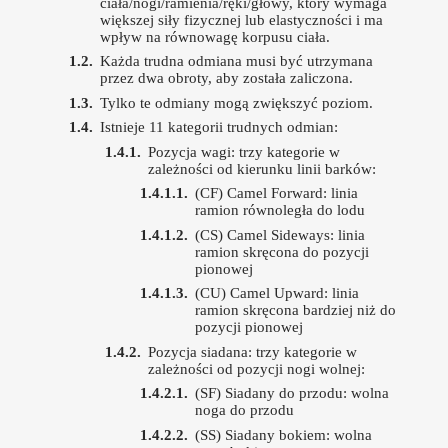
ciała/nogi/ramienia/ręki/głowy, który wymaga
większej siły fizycznej lub elastyczności i ma
wpływ na równowagę korpusu ciała.
Każda trudna odmiana musi być utrzymana
przez dwa obroty, aby została zaliczona.
Tylko te odmiany mogą zwiększyć poziom.
Istnieje 11 kategorii trudnych odmian:
Pozycja wagi: trzy kategorie w
zależności od kierunku linii barków:
(CF) Camel Forward: linia
ramion równoległa do lodu
(CS) Camel Sideways: linia
ramion skręcona do pozycji
pionowej
(CU) Camel Upward: linia
ramion skręcona bardziej niż do
pozycji pionowej
Pozycja siadana: trzy kategorie w
zależności od pozycji nogi wolnej:
(SF) Siadany do przodu: wolna
noga do przodu
(SS) Siadany bokiem: wolna