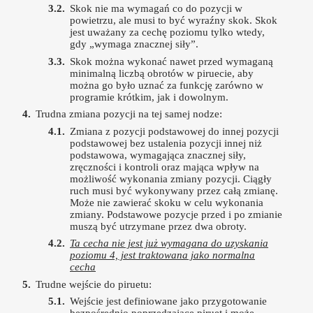
Skok nie ma wymagań co do pozycji w
powietrzu, ale musi to być wyraźny skok. Skok
jest uważany za cechę poziomu tylko wtedy,
gdy „wymaga znacznej siły”.
Skok można wykonać nawet przed wymaganą
minimalną liczbą obrotów w piruecie, aby
można go było uznać za funkcję zarówno w
programie krótkim, jak i dowolnym.
Trudna zmiana pozycji na tej samej nodze:
Zmiana z pozycji podstawowej do innej pozycji
podstawowej bez ustalenia pozycji innej niż
podstawowa, wymagająca znacznej siły,
zręczności i kontroli oraz mająca wpływ na
możliwość wykonania zmiany pozycji. Ciągły
ruch musi być wykonywany przez całą zmianę.
Może nie zawierać skoku w celu wykonania
zmiany. Podstawowe pozycje przed i po zmianie
muszą być utrzymane przez dwa obroty.
Ta cecha nie jest już wymagana do uzyskania
poziomu 4, jest traktowana jako normalna
cecha
Trudne wejście do piruetu:
Wejście jest definiowane jako przygotowanie