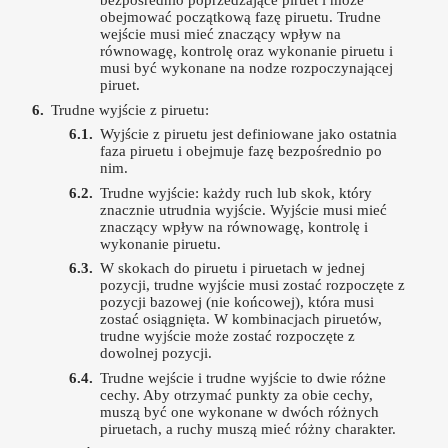
bezpośrednio poprzedzające piruet i może
obejmować początkową fazę piruetu. Trudne
wejście musi mieć znaczący wpływ na
równowagę, kontrolę oraz wykonanie piruetu i
musi być wykonane na nodze rozpoczynającej
piruet.
Trudne wyjście z piruetu:
Wyjście z piruetu jest definiowane jako ostatnia
faza piruetu i obejmuje fazę bezpośrednio po
nim.
Trudne wyjście: każdy ruch lub skok, który
znacznie utrudnia wyjście. Wyjście musi mieć
znaczący wpływ na równowagę, kontrolę i
wykonanie piruetu.
W skokach do piruetu i piruetach w jednej
pozycji, trudne wyjście musi zostać rozpoczęte z
pozycji bazowej (nie końcowej), która musi
zostać osiągnięta. W kombinacjach piruetów,
trudne wyjście może zostać rozpoczęte z
dowolnej pozycji.
Trudne wejście i trudne wyjście to dwie różne
cechy. Aby otrzymać punkty za obie cechy,
muszą być one wykonane w dwóch różnych
piruetach, a ruchy muszą mieć różny charakter.