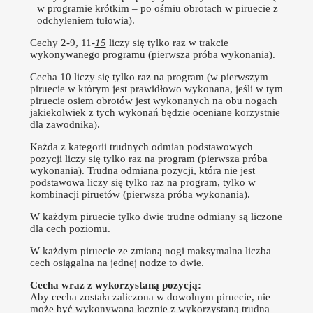
w programie krótkim – po ośmiu obrotach w piruecie z
odchyleniem tułowia).
Cechy 2-9, 11-
15
liczy się tylko raz w trakcie
wykonywanego programu (pierwsza próba wykonania).
Cecha 10 liczy się tylko raz na program (w pierwszym
piruecie w którym jest prawidłowo wykonana, jeśli w tym
piruecie osiem obrotów jest wykonanych na obu nogach
jakiekolwiek z tych wykonań będzie oceniane korzystnie
dla zawodnika).
Każda z kategorii trudnych odmian podstawowych
pozycji liczy się tylko raz na program (pierwsza próba
wykonania). Trudna odmiana pozycji, która nie jest
podstawowa liczy się tylko raz na program, tylko w
kombinacji piruetów (pierwsza próba wykonania).
W każdym piruecie tylko dwie trudne odmiany są liczone
dla cech poziomu.
W każdym piruecie ze zmianą nogi maksymalna liczba
cech osiągalna na jednej nodze to dwie.
Cecha wraz z wykorzystaną pozycją:
Aby cecha została zaliczona w dowolnym piruecie, nie
może być wykonywana łącznie z wykorzystaną trudną