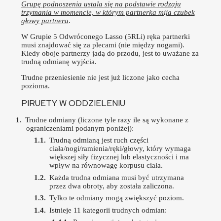
Grupę podnoszenia ustala się na podstawie rodzaju
trzymania w momencie, w którym partnerka mija czubek
głowy partnera
.
W Grupie 5 Odwróconego Lasso (5RLi) ręka partnerki
musi znajdować się za plecami (nie między nogami).
Kiedy oboje partnerzy jadą do przodu, jest to uważane za
trudną odmianę wyjścia.
Trudne przeniesienie nie jest już liczone jako cecha
pozioma.
PIRUETY W ODDZIELENIU
Trudne odmiany (liczone tyle razy ile są wykonane z
ograniczeniami podanym poniżej):
Trudną odmianą jest ruch części
ciała/nogi/ramienia/ręki/głowy, który wymaga
większej siły fizycznej lub elastyczności i ma
wpływ na równowagę korpusu ciała.
Każda trudna odmiana musi być utrzymana
przez dwa obroty, aby została zaliczona.
Tylko te odmiany mogą zwiększyć poziom.
Istnieje 11 kategorii trudnych odmian: