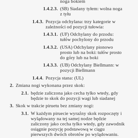
noga bokiem
(SB) Siadany tyłem: wolna noga
z tyłu
Pozycja odchylana: trzy kategorie w
zależności od pozycji tułowia:
(UF) Odchylany do przodu:
tułów pochylony do przodu
(USA) Odchylany pionowo
prosto lub na boki: tułów prosto
do góry lub na boki
(UB) Odchylany Biellmann: w
pozycji Biellmann
Pozycja stana: (UL)
Zmiana nogi wykonana przez skok:
będzie zaliczona jako cecha tylko wtedy, gdy
będzie to skok do pozycji wagi lub siadanej
Skok w trakcie piruetu bez zmiany nogi:
W każdym piruecie wyraźny skok rozpoczęty i
wylądowany na tej samej nodze będzie
zaliczony jako cecha tylko wtedy, gdy zawodnik
osiągnie pozycję podstawową w ciągu
pierwszych dwóch obrotów po wylądowaniu.