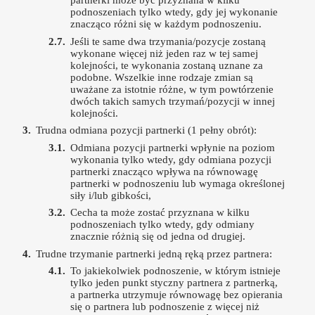
partnerki może być przyznana w kilku
podnoszeniach tylko wtedy, gdy jej wykonanie
znacząco różni się w każdym podnoszeniu.
Jeśli te same dwa trzymania/pozycje zostaną
wykonane więcej niż jeden raz w tej samej
kolejności, te wykonania zostaną uznane za
podobne. Wszelkie inne rodzaje zmian są
uważane za istotnie różne, w tym powtórzenie
dwóch takich samych trzymań/pozycji w innej
kolejności.
Trudna odmiana pozycji partnerki (1 pełny obrót):
Odmiana pozycji partnerki wpłynie na poziom
wykonania tylko wtedy, gdy odmiana pozycji
partnerki znacząco wpływa na równowagę
partnerki w podnoszeniu lub wymaga określonej
siły i/lub gibkości,
Cecha ta może zostać przyznana w kilku
podnoszeniach tylko wtedy, gdy odmiany
znacznie różnią się od jedna od drugiej.
Trudne trzymanie partnerki jedną ręką przez partnera:
To jakiekolwiek podnoszenie, w którym istnieje
tylko jeden punkt styczny partnera z partnerką,
a partnerka utrzymuje równowagę bez opierania
się o partnera lub podnoszenie z więcej niż