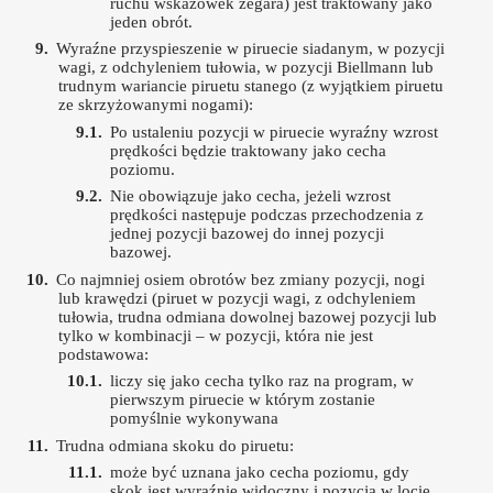
ruchu wskazówek zegara) jest traktowany jako
jeden obrót.
Wyraźne przyspieszenie w piruecie siadanym, w pozycji
wagi, z odchyleniem tułowia, w pozycji Biellmann lub
trudnym wariancie piruetu stanego (z wyjątkiem piruetu
ze skrzyżowanymi nogami):
Po ustaleniu pozycji w piruecie wyraźny wzrost
prędkości będzie traktowany jako cecha
poziomu.
Nie obowiązuje jako cecha, jeżeli wzrost
prędkości następuje podczas przechodzenia z
jednej pozycji bazowej do innej pozycji
bazowej.
Co najmniej osiem obrotów bez zmiany pozycji, nogi
lub krawędzi (piruet w pozycji wagi, z odchyleniem
tułowia, trudna odmiana dowolnej bazowej pozycji lub
tylko w kombinacji – w pozycji, która nie jest
podstawowa:
liczy się jako cecha tylko raz na program, w
pierwszym piruecie w którym zostanie
pomyślnie wykonywana
Trudna odmiana skoku do piruetu:
może być uznana jako cecha poziomu, gdy
skok jest wyraźnie widoczny i pozycja w locie