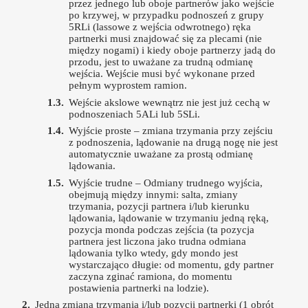
przez jednego lub oboje partnerów jako wejście
po krzywej, w przypadku podnoszeń z grupy
5RLi (lassowe z wejścia odwrotnego) ręka
partnerki musi znajdować się za plecami (nie
między nogami) i kiedy oboje partnerzy jadą do
przodu, jest to uważane za trudną odmianę
wejścia. Wejście musi być wykonane przed
pełnym wyprostem ramion.
Wejście akslowe wewnątrz nie jest już cechą w
podnoszeniach 5ALi lub 5SLi.
Wyjście proste – zmiana trzymania przy zejściu
z podnoszenia, lądowanie na drugą nogę nie jest
automatycznie uważane za prostą odmianę
lądowania.
Wyjście trudne – Odmiany trudnego wyjścia,
obejmują między innymi: salta, zmiany
trzymania, pozycji partnera i/lub kierunku
lądowania, lądowanie w trzymaniu jedną ręką,
pozycja monda podczas zejścia (ta pozycja
partnera jest liczona jako trudna odmiana
lądowania tylko wtedy, gdy mondo jest
wystarczająco długie: od momentu, gdy partner
zaczyna zginać ramiona, do momentu
postawienia partnerki na lodzie).
Jedna zmiana trzymania i/lub pozycji partnerki (1 obrót