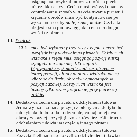
osiągnąć na przykład poprzez obrót na pięcie
lub czubku ostrza. Cecha musi być wykonana w
kontrolowany sposób w trakcie trwania piruetu i
kręcenie obrotów musi być kontynuowane po
wykonaniu cechy
na tej samej nodze
. Cecha ta
nie jest brana pod uwagę jako cecha trudnego
wyjścia z piruetu.
Wiatrak
musi być wykonany trzy razy z rzędu i może być
uwzględniony w dowolnym piruecie. Każdy ruch
wiatraka z rzędu musi osiągnąć pozycję bliską
szpagatu (co najmniej 135 stopni).
W przypadku wykonania podczas piruetu w
jednej pozycji, obroty podczas wiatraka nie są
wliczane do liczby obrotów wymaganych w
pozycji bazowej. Każdy ruch wiatraka jest
liczony tylko raz w programie, przy pierwszej
próbie.
Dodatkowa cecha dla piruetu z odchyleniem tułowia:
Jedna wyraźna zmiana pozycji z odchylenia do tyłu do
odchylenia do boku lub odwrotnie, co najmniej dwa
obroty w każdej pozycji (liczy się również jeśli piruet z
odchyleniem tułowia jest częścią innego piruetu.
Dodatkowa cecha dla piruetu z odchyleniem tułowia:
Pozycja Biellmann po pozycji z odchyleniem tułowia (