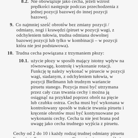
Nie obowiązuje jako cecha, jeżeli wzrost
prędkości następuje podczas przechodzenia z
jednej pozycji bazowej do innej pozycji
bazowej.
Co najmniej sześć obrotów bez zmiany pozycji /
odmiany, nogi i krawędzi (piruet w pozycji wagi, z
odchyleniem tułowia, trudna odmiana dowolnej
bazowej pozycji lub tylko w kombinacji – w pozycji
która nie jest podstawowa).
Trudna cecha powiązana z trzymaniem płozy:
użycie płozy w sposób mający istotny wpływ na
równowagę, kontrolę i wykonanie rotacji.
Funkcję tę należy wykonać w piruecie w pozycji
wagi, siadanym, z odchyleniem tułowia, w
pozycji Biellmann lub trudnym wariancie
piruetu stanego. Pozycja musi być utrzymana
przez cały czas trwania cechy i można ją
osiągnąć na przykład poprzez obrót na pięcie
lub czubku ostrza. Cecha musi być wykonana w
kontrolowany sposób w trakcie trwania piruetu i
kręcenie obrotów musi być kontynuowane po
wykonaniu cechy. Cecha ta nie jest brana pod
uwagę jako cecha trudnego wyjścia z piruetu.
Cechy od 2 do 10 i każdy rodzaj trudnej odmiany piruetu