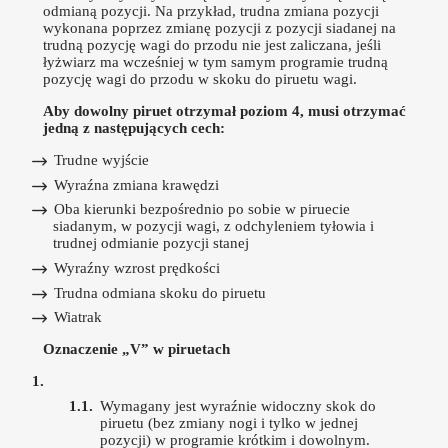
odmianą pozycji. Na przykład, trudna zmiana pozycji
wykonana poprzez zmianę pozycji z pozycji siadanej na
trudną pozycję wagi do przodu nie jest zaliczana, jeśli
łyżwiarz ma wcześniej w tym samym programie trudną
pozycję wagi do przodu w skoku do piruetu wagi.
Aby dowolny piruet otrzymał poziom 4, musi otrzymać
jedną z następujących cech:
Trudne wyjście
Wyraźna zmiana krawędzi
Oba kierunki bezpośrednio po sobie w piruecie
siadanym, w pozycji wagi, z odchyleniem tyłowia i
trudnej odmianie pozycji stanej
Wyraźny wzrost prędkości
Trudna odmiana skoku do piruetu
Wiatrak
Oznaczenie „V” w piruetach
Wymagany jest wyraźnie widoczny skok do
piruetu (bez zmiany nogi i tylko w jednej
pozycji) w programie krótkim i dowolnym.