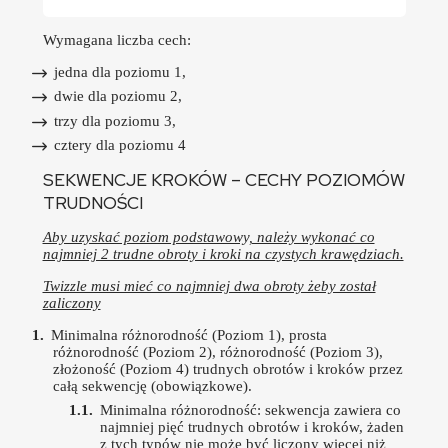
Wymagana liczba cech:
jedna dla poziomu 1,
dwie dla poziomu 2,
trzy dla poziomu 3,
cztery dla poziomu 4
SEKWENCJE KROKÓW – CECHY POZIOMÓW
TRUDNOŚCI
Aby uzyskać poziom podstawowy, należy wykonać co
najmniej 2 trudne obroty i kroki na czystych krawędziach.
Twizzle musi mieć co najmniej dwa obroty żeby został
zaliczony
Minimalna różnorodność (Poziom 1), prosta
różnorodność (Poziom 2), różnorodność (Poziom 3),
złożoność (Poziom 4) trudnych obrotów i kroków przez
całą sekwencję (obowiązkowe).
Minimalna różnorodność: sekwencja zawiera co
najmniej pięć trudnych obrotów i kroków, żaden
z tych typów nie może być liczony więcej niż