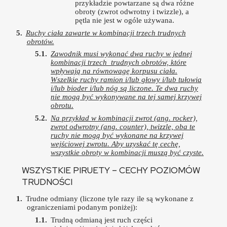
przykładzie powtarzane są dwa różne
obroty (zwrot odwrotny i twizzle), a
pętla nie jest w ogóle używana.
Ruchy ciała zawarte w kombinacji trzech trudnych
obrotów.
Zawodnik musi wykonać dwa ruchy w jednej
kombinacji trzech trudnych obrotów, które
wpływają na równowagę korpusu ciała.
Wszelkie ruchy ramion i/lub głowy i/lub tułowia
i/lub bioder i/lub nóg są liczone. Te dwa ruchy
nie mogą być wykonywane na tej samej krzywej
obrotu.
Na przykład w kombinacji zwrot (ang. rocker),
zwrot odwrotny (ang. counter), twizzle, oba te
ruchy nie mogą być wykonane na krzywej
wejściowej zwrotu. Aby uzyskać tę cechę,
wszystkie obroty w kombinacji muszą być czyste.
WSZYSTKIE PIRUETY – CECHY POZIOMÓW
TRUDNOŚCI
Trudne odmiany (liczone tyle razy ile są wykonane z
ograniczeniami podanym poniżej):
Trudną odmianą jest ruch części