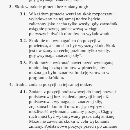
Skok w trakcie piruetu bez zmiany nogi:
W każdym piruecie wyraźny skok rozpoczęty i
wylądowany na tej samej nodze będzie
zaliczony jako cecha tylko wtedy, gdy zawodnik
osiągnie pozycję podstawową w ciągu
pierwszych dwóch obrotów po wylądowaniu.
Skok nie ma wymagań co do pozycji w
powietrzu, ale musi to być wyraźny skok. Skok
jest uważany za cechę poziomu tylko wtedy,
gdy „wymaga znacznej siły”.
Skok można wykonać nawet przed wymaganą
minimalną liczbą obrotów w piruecie, aby
można go było uznać za funkcję zarówno w
programie krótkim.
Trudna zmiana pozycji na tej samej nodze:
Zmiana z pozycji podstawowej do innej pozycji
podstawowej bez ustalenia pozycji innej niż
podstawowa, wymagająca znacznej siły,
zręczności i kontroli oraz mająca wpływ na
możliwość wykonania zmiany pozycji. Ciągły
ruch musi być wykonywany przez całą zmianę.
Może nie zawierać skoku w celu wykonania
zmiany. Podstawowe pozycje przed i po zmianie