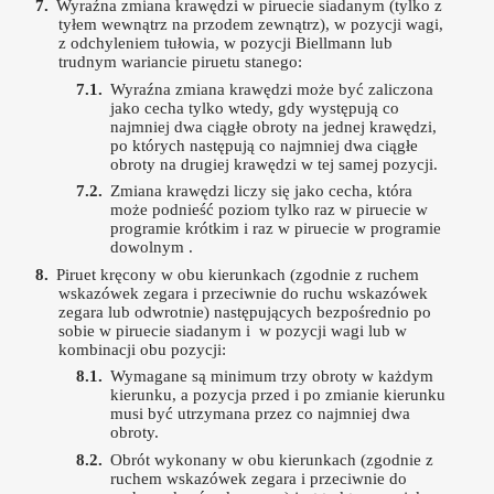
Wyraźna zmiana krawędzi w piruecie siadanym (tylko z
tyłem wewnątrz na przodem zewnątrz), w pozycji wagi,
z odchyleniem tułowia, w pozycji Biellmann lub
trudnym wariancie piruetu stanego:
Wyraźna zmiana krawędzi może być zaliczona
jako cecha tylko wtedy, gdy występują co
najmniej dwa ciągłe obroty na jednej krawędzi,
po których następują co najmniej dwa ciągłe
obroty na drugiej krawędzi w tej samej pozycji.
Zmiana krawędzi liczy się jako cecha, która
może podnieść poziom tylko raz w piruecie w
programie krótkim i raz w piruecie w programie
dowolnym .
Piruet kręcony w obu kierunkach (zgodnie z ruchem
wskazówek zegara i przeciwnie do ruchu wskazówek
zegara lub odwrotnie) następujących bezpośrednio po
sobie w piruecie siadanym i w pozycji wagi lub w
kombinacji obu pozycji:
Wymagane są minimum trzy obroty w każdym
kierunku, a pozycja przed i po zmianie kierunku
musi być utrzymana przez co najmniej dwa
obroty.
Obrót wykonany w obu kierunkach (zgodnie z
ruchem wskazówek zegara i przeciwnie do