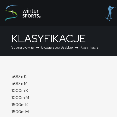
KLASYFIKACJE
Strona główna
Łyżwiarstwo Szybkie
Klasyfikacje
500m K
500m M
1000m K
1000m M
1500m K
1500m M