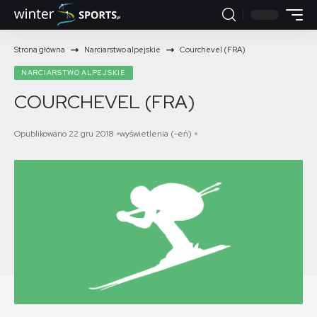
Strona główna
Narciarstwo alpejskie
Courchevel (FRA)
NARCIARSTWO ALPEJSKIE
COURCHEVEL (FRA)
Opublikowano 22 gru 2018
wyświetlenia (-eń)