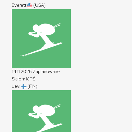
Everett
(USA)
14.11.2026
Zaplanowane
Slalom
K
PŚ
Levi
(FIN)