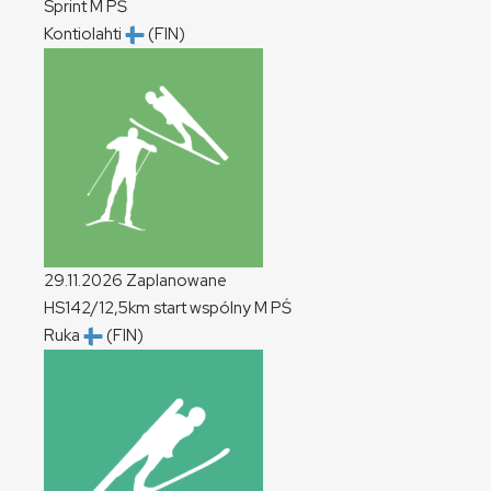
Sprint
M
PŚ
Kontiolahti
(FIN)
29.11.2026
Zaplanowane
HS142/12,5km start wspólny
M
PŚ
Ruka
(FIN)