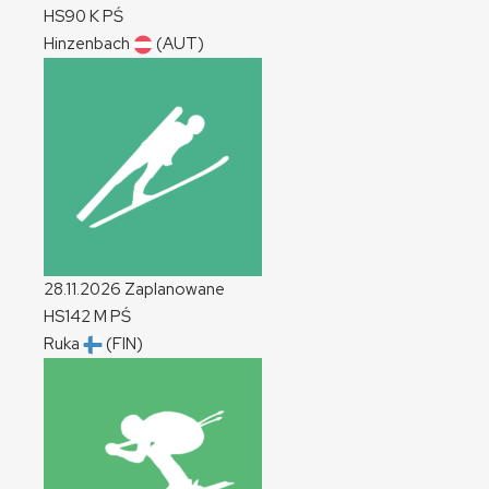
HS90
K
PŚ
Hinzenbach
(AUT)
28.11.2026
Zaplanowane
HS142
M
PŚ
Ruka
(FIN)