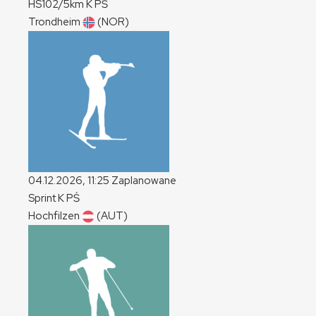
HS102/5km
K
PŚ
Trondheim
(NOR)
04.12.2026, 11:25
Zaplanowane
Sprint
K
PŚ
Hochfilzen
(AUT)