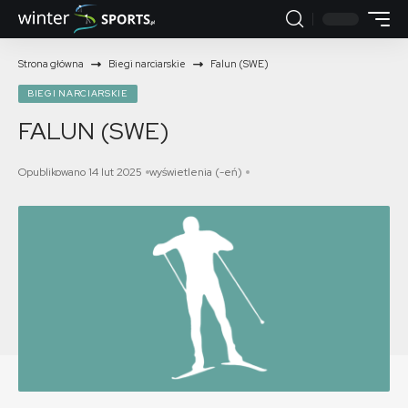
Strona główna
Biegi narciarskie
Falun (SWE)
BIEGI NARCIARSKIE
FALUN (SWE)
Opublikowano 14 lut 2025
wyświetlenia (-eń)