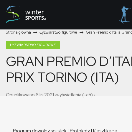
Strona główna
Łyżwiarstwo figurowe
Gran Premio d’Italia Grand 
ŁYŻWIARSTWO FIGUROWE
GRAN PREMIO D’IT
PRIX TORINO (ITA)
Opublikowano 6 lis 2021
wyświetlenia (-eń)
Program dowolny solistek
|
Protokoły
|
Klasyfikacja