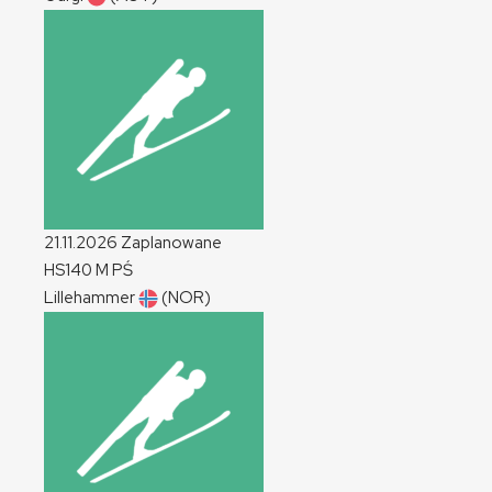
21.11.2026
Zaplanowane
HS140
M
PŚ
Lillehammer
(NOR)