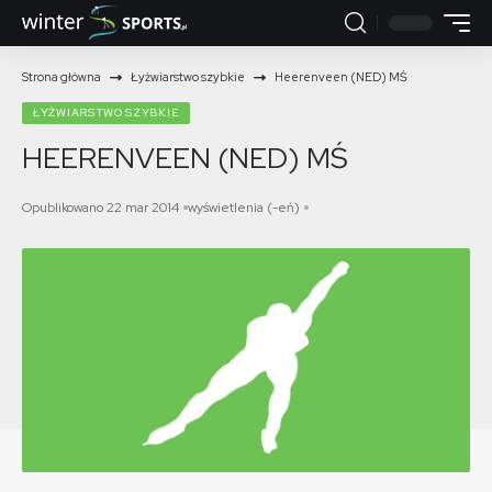
Strona główna
Łyżwiarstwo szybkie
Heerenveen (NED) MŚ
ŁYŻWIARSTWO SZYBKIE
HEERENVEEN (NED) MŚ
Opublikowano 22 mar 2014
wyświetlenia (-eń)