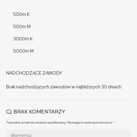
500m K
500m M
3000m K
5000m M
NADCHODZĄCE ZAWODY
Brak nadchodzących zawodów w najbliższych 30 dniach.
BRAK KOMENTARZY
Twój adres email nie zostanie opublikowany.
Wymagane pola są oznaczone
*