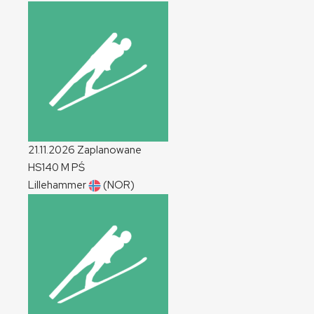
21.11.2026
Zaplanowane
HS140
M
PŚ
Lillehammer
(NOR)