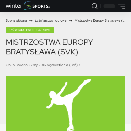
Strona główna
Łyżwiarstwo figurowe
Mistrzostwa Europy Bratysława (SVK)
ŁYŻWIARSTWO FIGUROWE
MISTRZOSTWA EUROPY
BRATYSŁAWA (SVK)
Opublikowano 27 sty 2016
wyświetlenia (-eń)