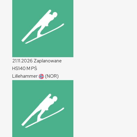
21.11.2026
Zaplanowane
HS140
M
PŚ
Lillehammer
(NOR)