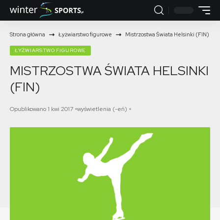
Strona główna
Łyżwiarstwo figurowe
Mistrzostwa Świata Helsinki (FIN)
ŁYŻWIARSTWO FIGUROWE
MISTRZOSTWA ŚWIATA HELSINKI
(FIN)
Opublikowano 1 kwi 2017
wyświetlenia (-eń)