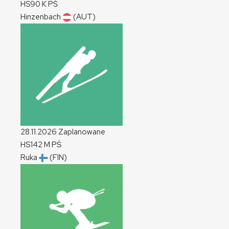
HS90
K
PŚ
Hinzenbach
(AUT)
28.11.2026
Zaplanowane
HS142
M
PŚ
Ruka
(FIN)