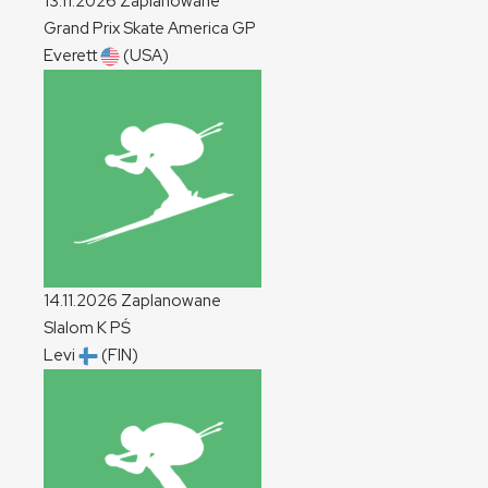
13.11.2026
Zaplanowane
Grand Prix Skate America
GP
Everett
(USA)
14.11.2026
Zaplanowane
Slalom
K
PŚ
Levi
(FIN)