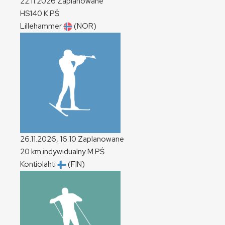
22.11.2026
Zaplanowane
HS140
K
PŚ
Lillehammer
(NOR)
26.11.2026, 16:10
Zaplanowane
20 km indywidualny
M
PŚ
Kontiolahti
(FIN)