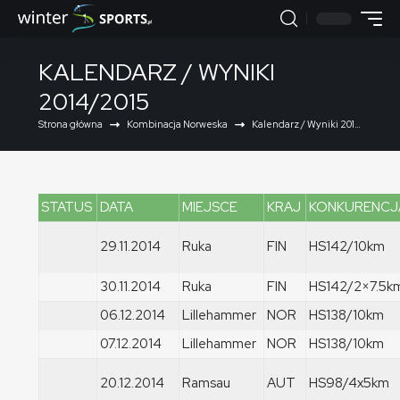
KALENDARZ / WYNIKI
2014/2015
Strona główna
Kombinacja Norweska
Kalendarz / Wyniki 2014/2015
STATUS
DATA
MIEJSCE
KRAJ
KONKURENCJ
29.11.2014
Ruka
FIN
HS142/10km
30.11.2014
Ruka
FIN
HS142/2×7.5k
06.12.2014
Lillehammer
NOR
HS138/10km
07.12.2014
Lillehammer
NOR
HS138/10km
20.12.2014
Ramsau
AUT
HS98/4x5km