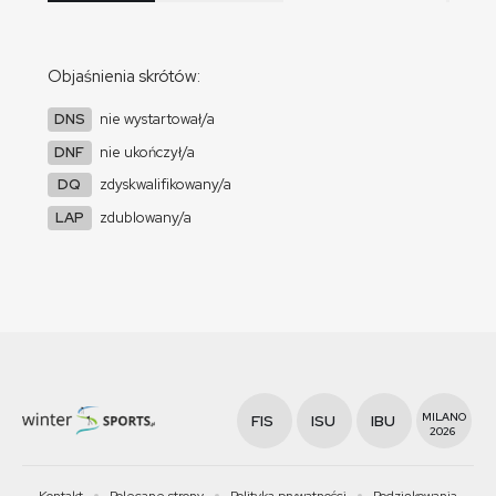
Objaśnienia skrótów:
DNS
nie wystartował/a
DNF
nie ukończył/a
DQ
zdyskwalifikowany/a
LAP
zdublowany/a
MILANO
FIS
ISU
IBU
2026