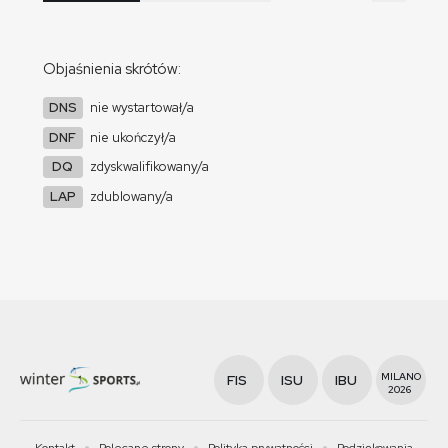
Objaśnienia skrótów:
DNS
nie wystartował/a
DNF
nie ukończył/a
DQ
zdyskwalifikowany/a
LAP
zdublowany/a
MILANO
FIS
ISU
IBU
2026