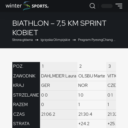
BIATHLON – 7,5 KM SPRINT
KOBIET
Strona główna
Igrzyska Olimpijskie
Program PyeongChang 2018
POZ.
1
2
3
ZAWODNIK
DAHLMEIER Laura
OLSBU Marte
VITKOVA V
KRAJ
GER
NOR
CZE
STRZELANIE
0 0
1 0
0 1
RAZEM
0
1
1
CZAS
21:06.2
21:30.4
21:32.0
STRATA
+24.2
+25.8