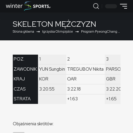
SKELETON MĘŻCZYZN
Strona główna
Igrzyska Olimpijskie
Program PyeongChang 2018
POZ.
1
2
3
ZAWODNIK
YUN Sungbin
TREGUBOV Nikita
PARSONS D
KRAJ
KOR
OAR
GBR
CZAS
3:20.55
3:22.18
3:22.20
STRATA
+1.63
+1.65
Objaśnienia skrótów: