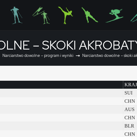
LNE – SKOKI AKROBAT
Narciarstwo dowolne – program i wyniki
Narciarstwo dowolne – skoki a
KRAJ
SUI
CHN
AUS
CHN
BLR
CHN