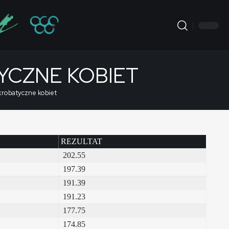
YCZNE KOBIET
krobatyczne kobiet
REZULTAT
202.55
197.39
191.39
191.23
177.75
174.85