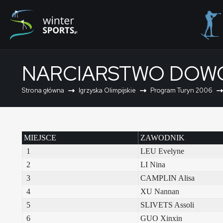
NARCIARSTWO DOWO
Strona główna
Igrzyska Olimpijskie
Program Turyn 2006
MIEJSCE
ZAWODNIK
1
LEU Evelyne
2
LI Nina
3
CAMPLIN Alisa
4
XU Nannan
5
SLIVETS Assoli
6
GUO Xinxin