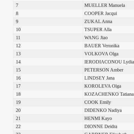
7
MUELLER Manuela
8
COOPER Jacqui
9
ZUKAL Anna
10
TSUPER Alla
11
WANG Jiao
12
BAUER Veronika
13
VOLKOVA Olga
14
IERODIACONOU Lydi
15
PETERSON Amber
16
LINDSEY Jana
17
KOROLEVA Olga
18
KOZACHENKO Tatian
19
COOK Emily
20
DIDENKO Nadiya
21
HENMI Kayo
22
DIONNE Deidra