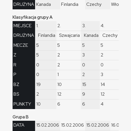
DRUŻYNA
Kanada
Finlandia
Czechy
Włochy
Klasyfikacja grupy A
MIEJSCE
1.
2.
3.
4.
5.
DRUŻYNA
Finlandia
Szwajcaria
Kanada
Czechy
Nie
MECZE
5
5
5
5
5
Z
5
2
3
2
0
R
0
2
0
0
2
P
0
1
2
3
3
BZ
19
10
15
14
7
BS
2
12
9
12
16
PUNKTY
10
6
6
4
2
Grupa B
DATA
15.02.2006
15.02.2006
15.02.2006
16.02.20