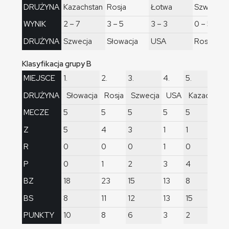
DRUŻYNA
Kazachstan
Rosja
Łotwa
Szwecja
WYNIK
2 – 7
3 – 5
3 – 3
0 – 5
DRUŻYNA
Szwecja
Słowacja
USA
Rosja
Klasyfikacja grupy B
MIEJSCE
1.
2.
3.
4.
5.
DRUŻYNA
Słowacja
Rosja
Szwecja
USA
Kazachstan
MECZE
5
5
5
5
5
Z
5
4
3
1
1
R
0
0
0
1
0
P
0
1
2
3
4
BZ
18
23
15
13
8
BS
8
11
12
13
15
PUNKTY
10
8
6
3
2