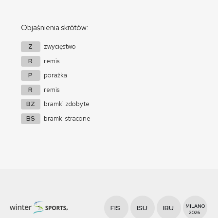
Objaśnienia skrótów:
Z
zwycięstwo
R
remis
P
porażka
R
remis
BZ
bramki zdobyte
BS
bramki stracone
MILANO
FIS
ISU
IBU
2026