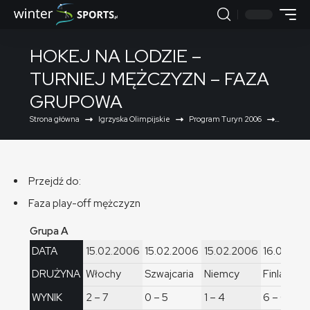
HOKEJ NA LODZIE –
TURNIEJ MĘŻCZYZN – FAZA
GRUPOWA
Strona główna
Igrzyska Olimpijskie
Program Turyn 2006
Hokej na
Przejdź do:
Faza play-off mężczyzn
Grupa A
DATA
15.02.2006
15.02.2006
15.02.2006
16.02.20
DRUŻYNA
Włochy
Szwajcaria
Niemcy
Finlandia
WYNIK
2 – 7
0 – 5
1 – 4
6 – 0