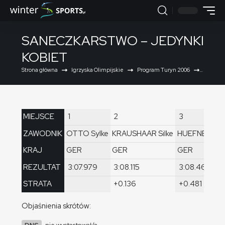
SANECZKARSTWO – JEDYNKI
KOBIET
Strona główna
Igrzyska Olimpijskie
Program Turyn 2006
Saneczka
MIEJSCE
1
2
3
ZAWODNIK
OTTO Sylke
KRAUSHAAR Silke
HUEFNER Tat
KRAJ
GER
GER
GER
REZULTAT
3:07.979
3:08.115
3:08.460
STRATA
+0.136
+0.481
Objaśnienia skrótów: