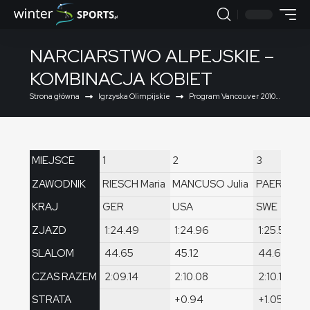
NARCIARSTWO ALPEJSKIE –
KOMBINACJA KOBIET
Strona główna
Igrzyska Olimpijskie
Program Vancouver 2010
Narc
MIEJSCE
1
2
3
ZAWODNIK
RIESCH Maria
MANCUSO Julia
PAERSON 
KRAJ
GER
USA
SWE
ZJAZD
1:24.49
1:24.96
1:25.57
SLALOM
44.65
45.12
44.62
CZAS RAZEM
2:09.14
2:10.08
2:10.19
STRATA
+0.94
+1.05