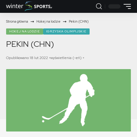
Strona główna
Hokej na lodzie
Pekin (CHN)
HOKEJ NA LODZIE
IGRZYSKA OLIMPIJSKIE
PEKIN (CHN)
Opublikowano 18 lut 2022
wyświetlenia (-eń)