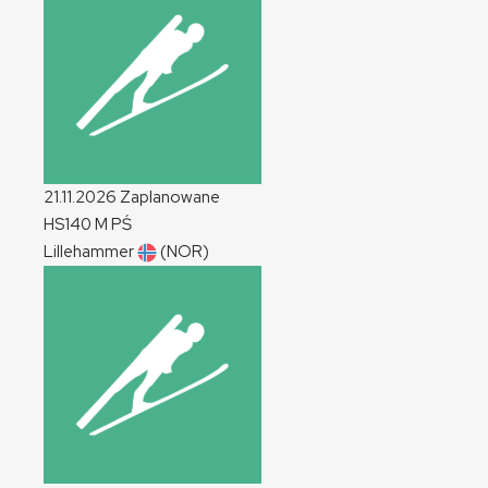
21.11.2026
Zaplanowane
HS140
M
PŚ
Lillehammer
(NOR)