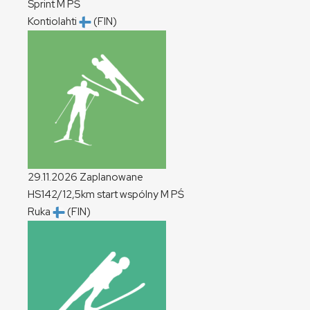
Sprint
M
PŚ
Kontiolahti
(FIN)
29.11.2026
Zaplanowane
HS142/12,5km start wspólny
M
PŚ
Ruka
(FIN)