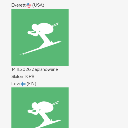
Everett
(USA)
14.11.2026
Zaplanowane
Slalom
K
PŚ
Levi
(FIN)