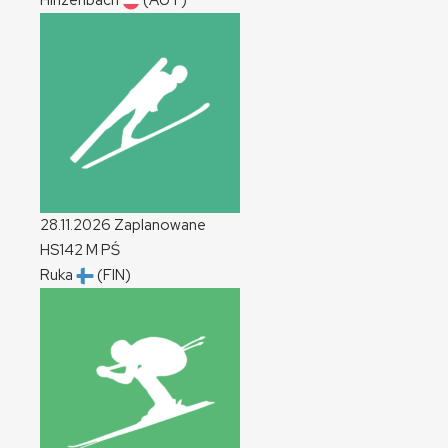
Hinzenbach
(AUT)
28.11.2026
Zaplanowane
HS142
M
PŚ
Ruka
(FIN)