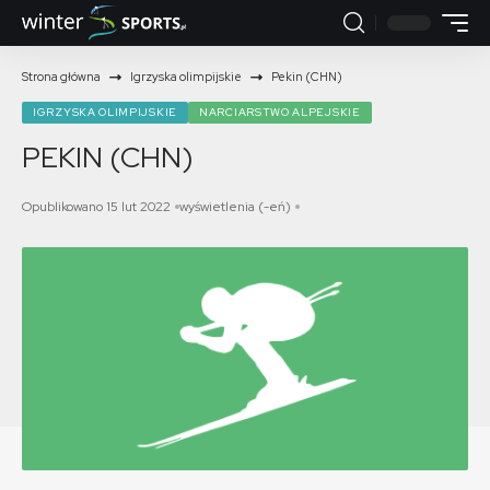
Strona główna
Igrzyska olimpijskie
Pekin (CHN)
IGRZYSKA OLIMPIJSKIE
NARCIARSTWO ALPEJSKIE
PEKIN (CHN)
Opublikowano 15 lut 2022
wyświetlenia (-eń)