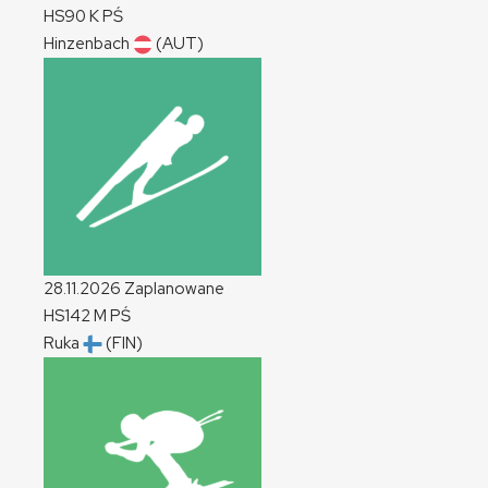
HS90
K
PŚ
Hinzenbach
(AUT)
28.11.2026
Zaplanowane
HS142
M
PŚ
Ruka
(FIN)