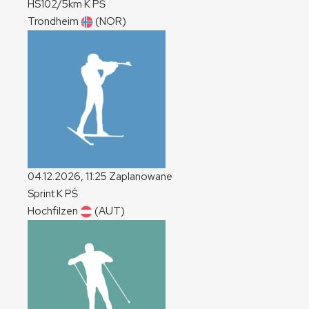
HS102/5km
K
PŚ
Trondheim
(NOR)
04.12.2026, 11:25
Zaplanowane
Sprint
K
PŚ
Hochfilzen
(AUT)