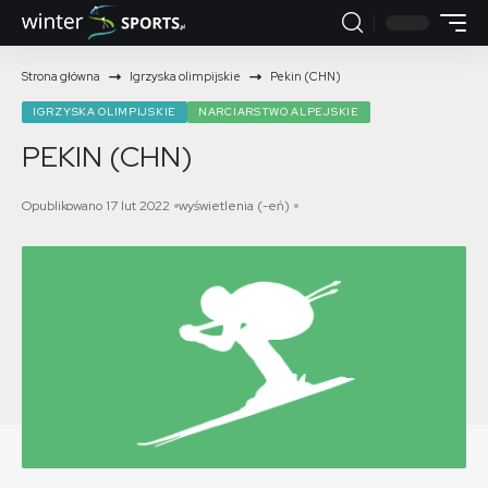
Strona główna
Igrzyska olimpijskie
Pekin (CHN)
IGRZYSKA OLIMPIJSKIE
NARCIARSTWO ALPEJSKIE
PEKIN (CHN)
Opublikowano 17 lut 2022
wyświetlenia (-eń)