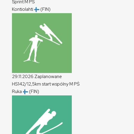
Sprint
M
PŚ
Kontiolahti
(FIN)
29.11.2026
Zaplanowane
HS142/12,5km start wspólny
M
PŚ
Ruka
(FIN)