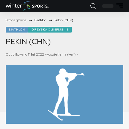
Strona główna
Biathlon
Pekin (CHN)
BIATHLON
IGRZYSKA OLIMPIJSKIE
PEKIN (CHN)
Opublikowano 11 lut 2022
wyświetlenia (-eń)