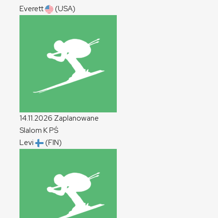
Everett
(USA)
14.11.2026
Zaplanowane
Slalom
K
PŚ
Levi
(FIN)