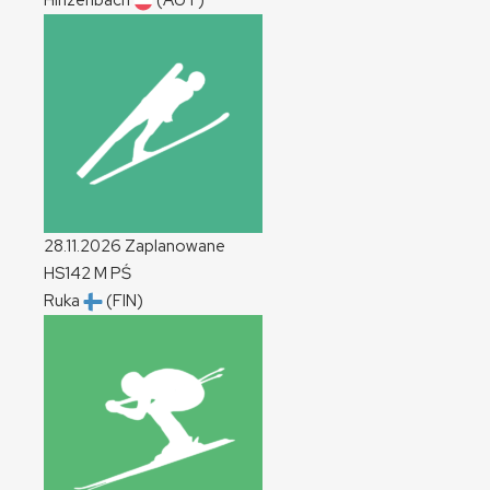
Hinzenbach
(AUT)
28.11.2026
Zaplanowane
HS142
M
PŚ
Ruka
(FIN)