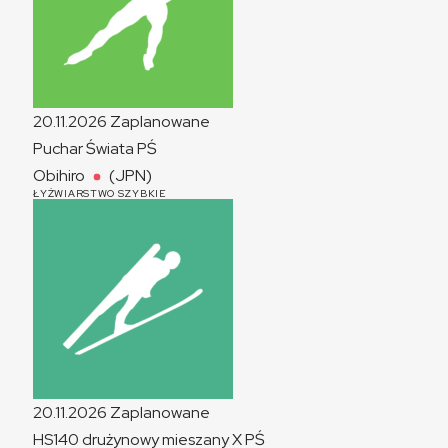
20.11.2026
Zaplanowane
Puchar Świata
PŚ
Obihiro
(JPN)
ŁYŻWIARSTWO SZYBKIE
20.11.2026
Zaplanowane
HS140 drużynowy mieszany
X
PŚ