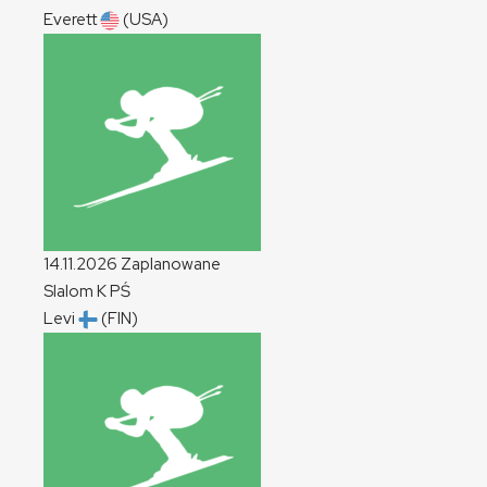
Everett
(USA)
14.11.2026
Zaplanowane
Slalom
K
PŚ
Levi
(FIN)