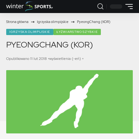
Strona główna
Igrzyska olimpijskie
PyeongChang (KOR)
IGRZYSKA OLIMPIJSKIE
ŁYŻWIARSTWO SZYBKIE
PYEONGCHANG (KOR)
Opublikowano 11 lut 2018
wyświetlenia (-eń)