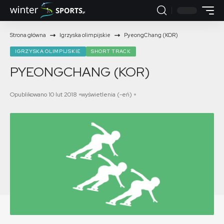
Strona główna
Igrzyska olimpijskie
PyeongChang (KOR)
IGRZYSKA OLIMPIJSKIE
SHORT TRACK
PYEONGCHANG (KOR)
Opublikowano 10 lut 2018
wyświetlenia (-eń)