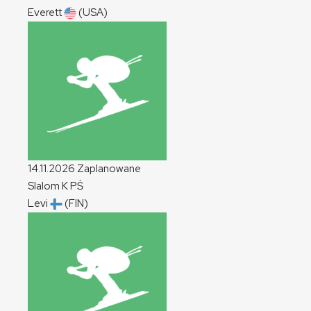
Everett
(USA)
14.11.2026
Zaplanowane
Slalom
K
PŚ
Levi
(FIN)