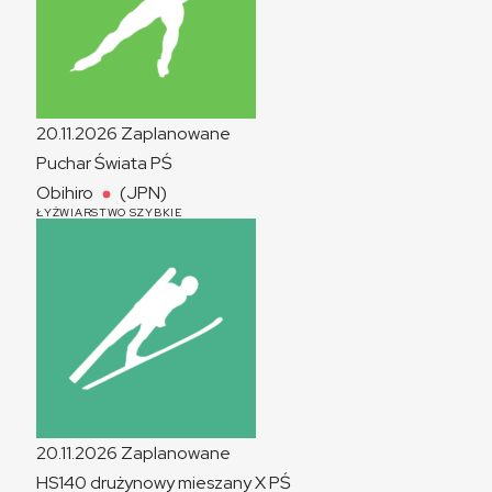
20.11.2026
Zaplanowane
Puchar Świata
PŚ
Obihiro
(JPN)
ŁYŻWIARSTWO SZYBKIE
20.11.2026
Zaplanowane
HS140 drużynowy mieszany
X
PŚ