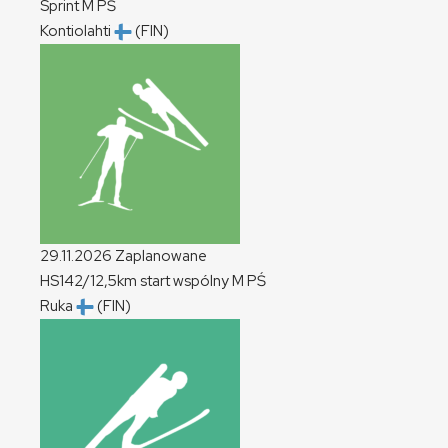
Sprint
M
PŚ
Kontiolahti
(FIN)
29.11.2026
Zaplanowane
HS142/12,5km start wspólny
M
PŚ
Ruka
(FIN)