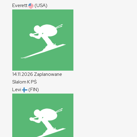
Everett
(USA)
14.11.2026
Zaplanowane
Slalom
K
PŚ
Levi
(FIN)