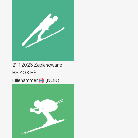
21.11.2026
Zaplanowane
HS140
K
PŚ
Lillehammer
(NOR)