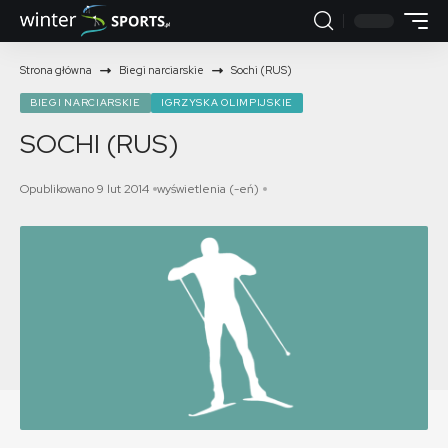
Strona główna
Biegi narciarskie
Sochi (RUS)
BIEGI NARCIARSKIE
IGRZYSKA OLIMPIJSKIE
SOCHI (RUS)
Opublikowano 9 lut 2014
wyświetlenia (-eń)