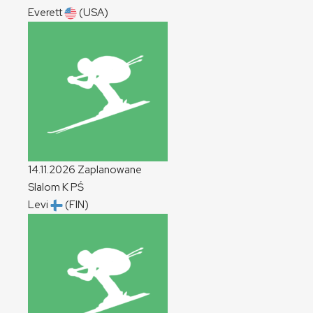
Everett
(USA)
14.11.2026
Zaplanowane
Slalom
K
PŚ
Levi
(FIN)