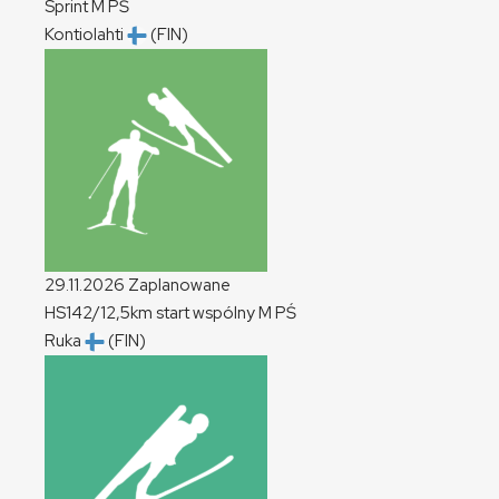
Sprint
M
PŚ
Kontiolahti
(FIN)
29.11.2026
Zaplanowane
HS142/12,5km start wspólny
M
PŚ
Ruka
(FIN)