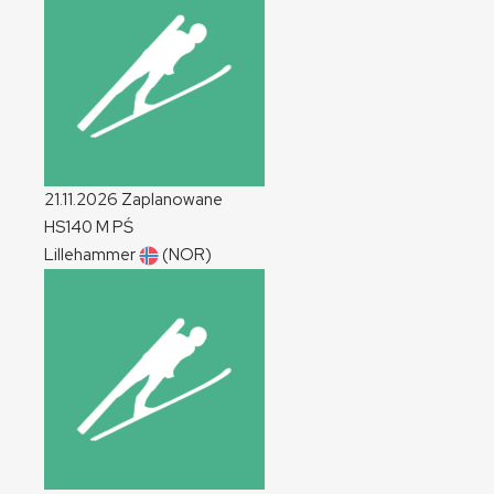
21.11.2026
Zaplanowane
HS140
M
PŚ
Lillehammer
(NOR)