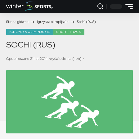
Strona główna
Igrzyska olimpijskie
Sochi (RUS)
IGRZYSKA OLIMPIJSKIE
SHORT TRACK
SOCHI (RUS)
Opublikowano 21 lut 2014
wyświetlenia (-eń)