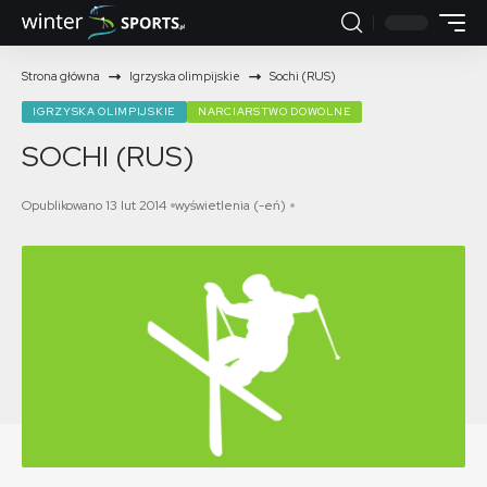
Strona główna
Igrzyska olimpijskie
Sochi (RUS)
IGRZYSKA OLIMPIJSKIE
NARCIARSTWO DOWOLNE
SOCHI (RUS)
Opublikowano 13 lut 2014
wyświetlenia (-eń)