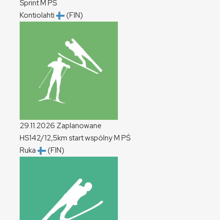
Sprint
M
PŚ
Kontiolahti
(FIN)
29.11.2026
Zaplanowane
HS142/12,5km start wspólny
M
PŚ
Ruka
(FIN)