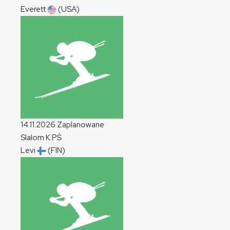
Everett
(USA)
14.11.2026
Zaplanowane
Slalom
K
PŚ
Levi
(FIN)