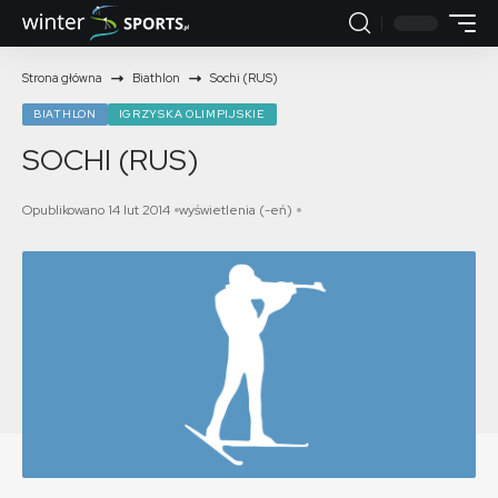
Strona główna
Biathlon
Sochi (RUS)
BIATHLON
IGRZYSKA OLIMPIJSKIE
SOCHI (RUS)
Opublikowano 14 lut 2014
wyświetlenia (-eń)