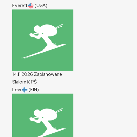
Everett
(USA)
14.11.2026
Zaplanowane
Slalom
K
PŚ
Levi
(FIN)