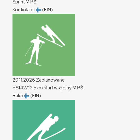
Sprint
M
PŚ
Kontiolahti
(FIN)
29.11.2026
Zaplanowane
HS142/12,5km start wspólny
M
PŚ
Ruka
(FIN)