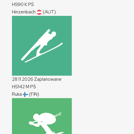
HS90
K
PŚ
Hinzenbach
(AUT)
28.11.2026
Zaplanowane
HS142
M
PŚ
Ruka
(FIN)