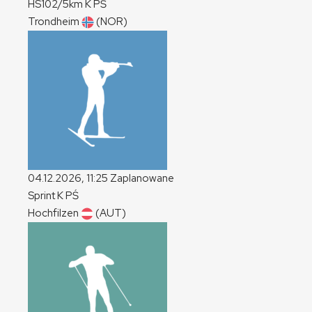
HS102/5km
K
PŚ
Trondheim
(NOR)
04.12.2026, 11:25
Zaplanowane
Sprint
K
PŚ
Hochfilzen
(AUT)