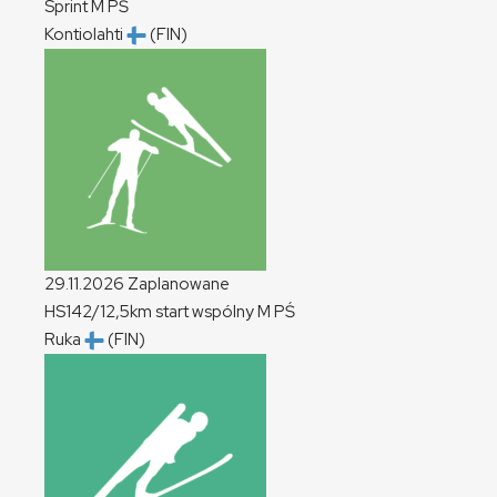
Sprint
M
PŚ
Kontiolahti
(FIN)
29.11.2026
Zaplanowane
HS142/12,5km start wspólny
M
PŚ
Ruka
(FIN)