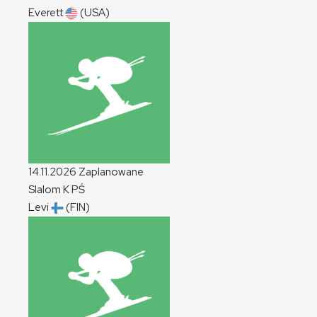
Everett
(USA)
14.11.2026
Zaplanowane
Slalom
K
PŚ
Levi
(FIN)