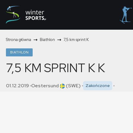
Strona główna
Biathlon
7,5 km sprint K
BIATHLON
7,5 KM SPRINT K
K
01.12.2019
Oestersund
(SWE)
Zakończone