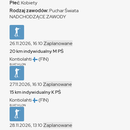
Płeć:
Kobiety
Rodzaj zawodów:
Puchar Świata
NADCHODZĄCE ZAWODY
26.11.2026, 16:10
Zaplanowane
20 km indywidualny
M
PŚ
Kontiolahti
(FIN)
BIATHLON
27.11.2026, 16:10
Zaplanowane
15 km indywidualny
K
PŚ
Kontiolahti
(FIN)
BIATHLON
28.11.2026, 13:10
Zaplanowane