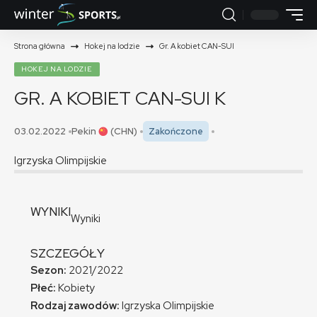
Strona główna
Hokej na lodzie
Gr. A kobiet CAN-SUI
HOKEJ NA LODZIE
GR. A KOBIET CAN-SUI
K
03.02.2022
Pekin
(CHN)
Zakończone
Igrzyska Olimpijskie
WYNIKI
Wyniki
SZCZEGÓŁY
Sezon:
2021/2022
Płeć:
Kobiety
Rodzaj zawodów:
Igrzyska Olimpijskie