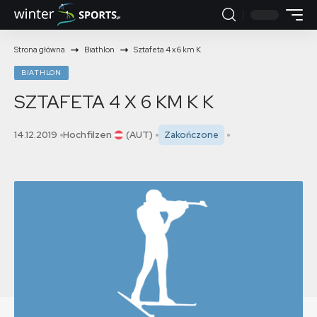
Strona główna
Biathlon
Sztafeta 4 x 6 km K
BIATHLON
SZTAFETA 4 X 6 KM K
K
14.12.2019
Hochfilzen
(AUT)
Zakończone