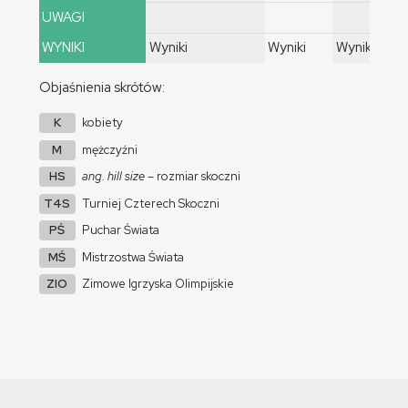
UWAGI
WYNIKI
Wyniki
Wyniki
Wyniki
Objaśnienia skrótów:
K
kobiety
M
mężczyźni
HS
ang. hill size
– rozmiar skoczni
T4S
Turniej Czterech Skoczni
PŚ
Puchar Świata
MŚ
Mistrzostwa Świata
ZIO
Zimowe Igrzyska Olimpijskie