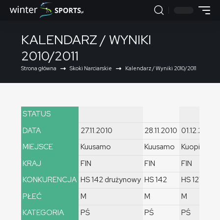
KALENDARZ / WYNIKI
2010/2011
Strona główna
Skoki Narciarskie
Kalendarz / Wyniki 2010/2011
STATUS
DATA
27.11.2010
28.11.2010
01.12.2010
MIEJSCE
Kuusamo
Kuusamo
Kuopio
KRAJ
FIN
FIN
FIN
KONKURENCJA
HS 142 drużynowy
HS 142
HS 127
PŁEĆ
M
M
M
KATEGORIA
PŚ
PŚ
PŚ