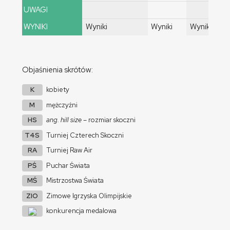
UWAGI
WYNIKI
Wyniki
Wyniki
Wyniki
Objaśnienia skrótów:
K
kobiety
M
mężczyźni
HS
ang. hill size
– rozmiar skoczni
T4S
Turniej Czterech Skoczni
RA
Turniej Raw Air
PŚ
Puchar Świata
MŚ
Mistrzostwa Świata
ZIO
Zimowe Igrzyska Olimpijskie
konkurencja medalowa