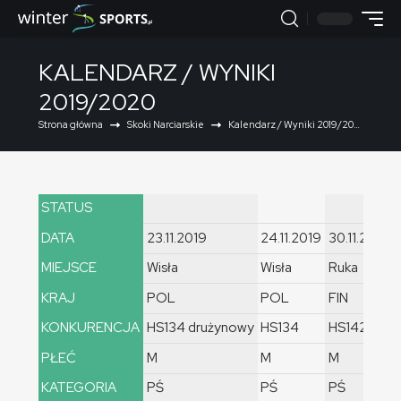
KALENDARZ / WYNIKI
2019/2020
Strona główna
Skoki Narciarskie
Kalendarz / Wyniki 2019/2020
STATUS
DATA
23.11.2019
24.11.2019
30.11.2019
MIEJSCE
Wisła
Wisła
Ruka
KRAJ
POL
POL
FIN
KONKURENCJA
HS134 drużynowy
HS134
HS142
PŁEĆ
M
M
M
KATEGORIA
PŚ
PŚ
PŚ