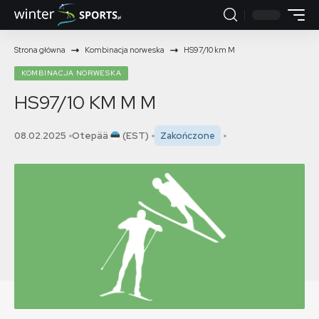
Strona główna
Kombinacja norweska
HS97/10 km M
KOMBINACJA NORWESKA
HS97/10 KM M
M
08.02.2025
Otepää
(EST)
Zakończone