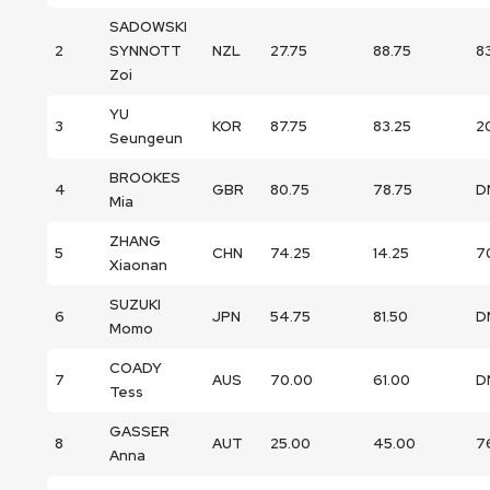
SADOWSKI
2
SYNNOTT
NZL
27.75
88.75
8
Zoi
YU
3
KOR
87.75
83.25
2
Seungeun
BROOKES
4
GBR
80.75
78.75
D
Mia
ZHANG
5
CHN
74.25
14.25
7
Xiaonan
SUZUKI
6
JPN
54.75
81.50
D
Momo
COADY
7
AUS
70.00
61.00
D
Tess
GASSER
8
AUT
25.00
45.00
7
Anna