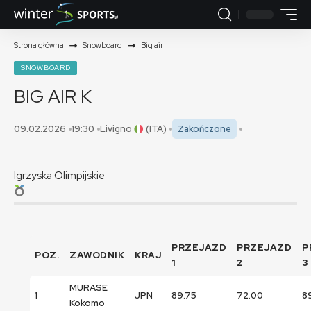
Strona główna
Snowboard
Big air
SNOWBOARD
BIG AIR
K
09.02.2026
19:30
Livigno
(ITA)
Zakończone
Igrzyska Olimpijskie
PRZEJAZD
PRZEJAZD
P
POZ.
ZAWODNIK
KRAJ
1
2
3
MURASE
1
JPN
89.75
72.00
8
Kokomo