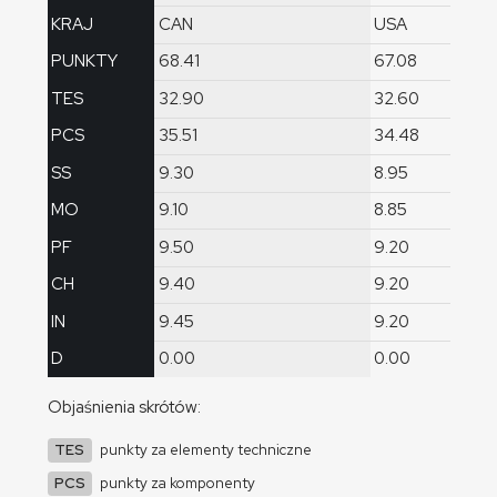
KRAJ
CAN
USA
PUNKTY
68.41
67.08
TES
32.90
32.60
PCS
35.51
34.48
SS
9.30
8.95
MO
9.10
8.85
PF
9.50
9.20
CH
9.40
9.20
IN
9.45
9.20
D
0.00
0.00
Objaśnienia skrótów:
TES
punkty za elementy techniczne
PCS
punkty za komponenty