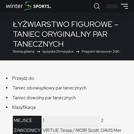
ŁYŻWIARSTWO FIGUROWE –
TANIEC ORYGINALNY PAR
TANECZNYCH
Strona główna
Igrzyska Olimpijskie
Program Vancouver 2010
Łyżw
Przejdź do:
Taniec obowiązkowy par tanecznych
Taniec dowolny par tanecznych
Klasyfikacja
MIEJSCE
1
2
ZAWODNICY
VIRTUE Tessa / MOIR Scott
DAVIS Meryl / W