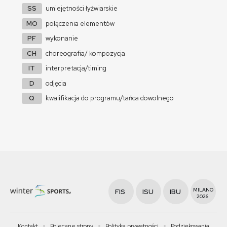
SS
umiejętności łyżwiarskie
MO
połączenia elementów
PF
wykonanie
CH
choreografia/ kompozycja
IT
interpretacja/timing
D
odjęcia
Q
kwalifikacja do programu/tańca dowolnego
MILANO
FIS
ISU
IBU
2026
Kontakt
Polecane strony
Polityka prywatności
Podziękowania