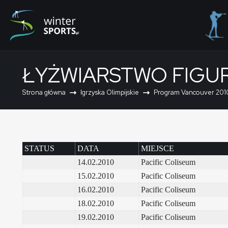
ŁYŻWIARSTWO FIGUR
Strona główna
Igrzyska Olimpijskie
Program Vancouver 201
STATUS
DATA
MIEJSCE
14.02.2010
Pacific Coliseum
15.02.2010
Pacific Coliseum
16.02.2010
Pacific Coliseum
18.02.2010
Pacific Coliseum
19.02.2010
Pacific Coliseum