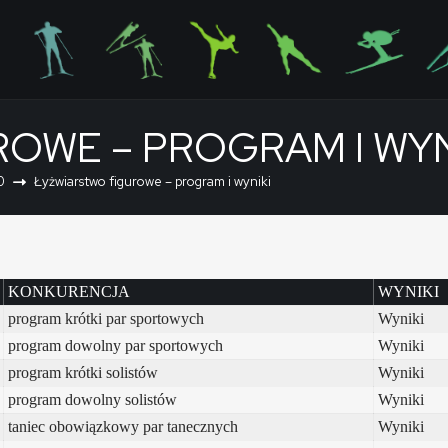
OWE – PROGRAM I WYN
0
Łyżwiarstwo figurowe – program i wyniki
KONKURENCJA
WYNIKI
program krótki par sportowych
Wyniki
program dowolny par sportowych
Wyniki
program krótki solistów
Wyniki
program dowolny solistów
Wyniki
taniec obowiązkowy par tanecznych
Wyniki